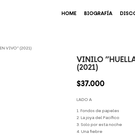
HOME
BIOGRAFÍA
DISC
EN VIVO” (2021)
VINILO ”HUELL
(2021)
$
37.000
LADO A
1. Fondos de papeles
2. La joya del Pacífico
3. Solo por esta noche
4. Una fiebre