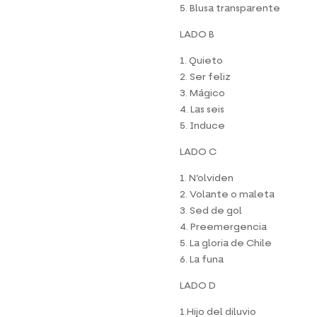
5. Blusa transparente
LADO B
1. Quieto
2. Ser feliz
3. Mágico
4. Las seis
5. Induce
LADO C
1. N’olviden
2. Volante o maleta
3. Sed de gol
4. Preemergencia
5. La gloria de Chile
6. La funa
LADO D
1.Hijo del diluvio