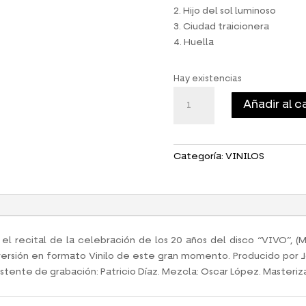
2. Hijo del sol luminoso
3. Ciudad traicionera
4. Huella
Hay existencias
VINILO
Añadir al c
”HUELLAS,
UNA
VIDA
EN
Categoría:
VINILOS
VIVO”
(2021)
cantidad
 recital de la celebración de los 20 años del disco “VIVO”, (M
ersión en formato Vinilo de este gran momento. Producido por J
istente de grabación: Patricio Díaz. Mezcla: Oscar López. Masteriz